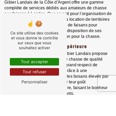
Gibier Landais de la Côte d'Argent offre une gamme
complète de services dédiés aux amateurs de chasse
aux faisans à Landes. Que ce soit pour l'organisation de
journées de chasse en groupe, la location de territoires
de chasse privés ou la fourniture de faisans pour
repeuplement, l'entreprise met à disposition de ses
Ce site utilise des cookies
clients son expertise et sa passion pour la chasse.
et vous donne le contrôle
sur ceux que vous
Des produits de qualité supérieure
souhaitez activer
Outre ses services de chasse, Gibier Landais propose
également la vente de faisans de chasse de qualité
Tout accepter
supérieure, élevés dans le plus grand respect de
l'animal et de l'environnement. Grâce à une
Tout refuser
alimentation saine et équilibrée, les faisans élevés par
Personnaliser
Gibier Landais se distinguent par leur goût
incomparable et leur texture tendre, faisant le bonheur
des gastronomes les plus exigeants.
La passion comme moteur
Chez Gibier Landais de la Côte d'Argent, la passion