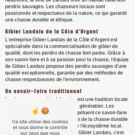
perdrix sauvages. Les chasseurs locaux sont
passionnés et respectueux de la nature, ce qui garantit
une chasse durable et éthique.
Gibier Landais de la Côte d'Argent
L'entreprise Gibier Landais de la Côte d'Argent est
spécialisée dans la commercialisation de gibier de
qualité, dont les perdrix de chasse font partie. Grâce à
son savoir-faire et à sa passion pour la chasse, l'équipe
de Gibier Landais propose des perdrix sauvages d'une
qualité exceptionnelle, garantie par des méthodes de
chasse respectueuses de l'environnement.
Un savoir-faire traditionnel
La chasse aux perdrix à Landes est une tradition locale
qui se transmet de génération en génération. Les
chasseurs de Gibier Landais perpétuent ce savoir-faire
ancestral en respectant les règles de la chasse durable
Ce site utilise des cookies
et en veillant à la préservation de l'écosystème local.
et vous donne le contrôle
Choisir les perdrix de chasse de Gibier Landais, c'est
sur ceux que vous