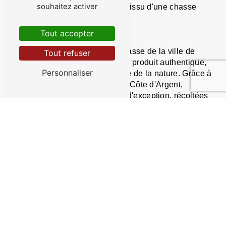
souhaitez activer
opter pour un produit de qualité, issu d'une chasse
responsable et éthique.
Tout accepter
Conclusion
En choisissant les perdrix de chasse de la ville de
Tout refuser
Landes, vous faites le choix d'un produit authentique,
Personnaliser
issu d'une tradition respectueuse de la nature. Grâce à
l'entreprise Gibier Landais de la Côte d'Argent,
savourez des perdrix sauvages d'exception, récoltées
avec passion et respect. Offrez-vous une expérience
culinaire unique et découvrez toute la richesse du
terroir landais à travers les saveurs subtiles des perdrix
sauvages.
En savoir plus
Contactez-nous